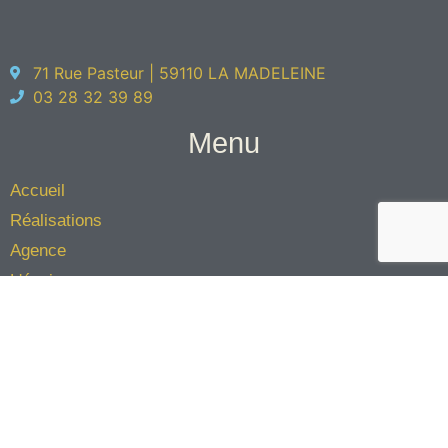
71 Rue Pasteur | 59110 LA MADELEINE
03 28 32 39 89
Menu
Accueil
Réalisations
Agence
L'équipe
Éco-architecture
Contact
Jinkau