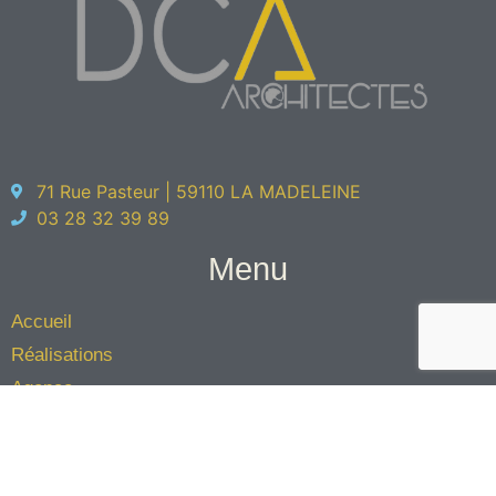
71 Rue Pasteur | 59110 LA MADELEINE
03 28 32 39 89
Menu
Accueil
Réalisations
Agence
L'équipe
Éco-architecture
Contact