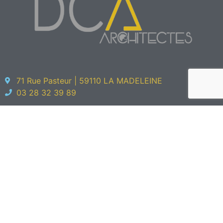
71 Rue Pasteur | 59110 LA MADELEINE
03 28 32 39 89
Menu
Accueil
Réalisations
Agence
L'équipe
Éco-architecture
Contact