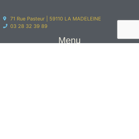
71 Rue Pasteur | 59110 LA MADELEINE
03 28 32 39 89
Menu
Accueil
Réalisations
Agence
L'équipe
Éco-architecture
Contact
Jinkau