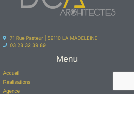
71 Rue Pasteur | 59110 LA MADELEINE
03 28 32 39 89
Menu
Accueil
Réalisations
Agence
L'équipe
Éco-architecture
Contact
Jinkau