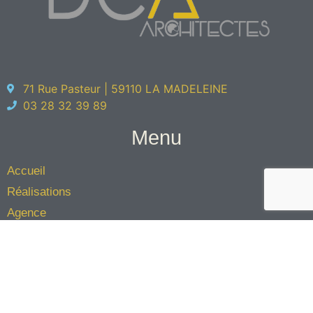
71 Rue Pasteur | 59110 LA MADELEINE
03 28 32 39 89
Menu
Accueil
Réalisations
Agence
L'équipe
Éco-architecture
Contact
Jinkau