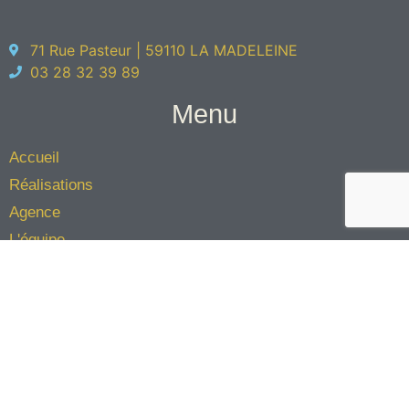
71 Rue Pasteur | 59110 LA MADELEINE
03 28 32 39 89
Menu
Accueil
Réalisations
Agence
L'équipe
Éco-architecture
Contact
Jinkau