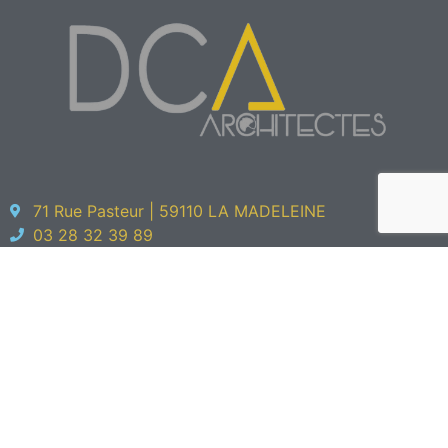
71 Rue Pasteur | 59110 LA MADELEINE
03 28 32 39 89
Menu
Accueil
Réalisations
Agence
L'équipe