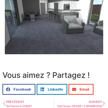
Vous aimez ? Partagez !
Facebook
LinkedIn
Email
PRÉCÉDENT
SUIVANT
Gui’House à CHEMY
Cas’House (PASSIF) à WANNEHAIN