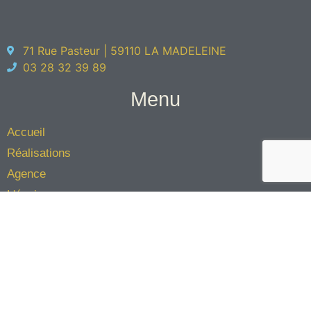
71 Rue Pasteur | 59110 LA MADELEINE
03 28 32 39 89
Menu
Accueil
Réalisations
Agence
L'équipe
Éco-architecture
Contact
Jinkau