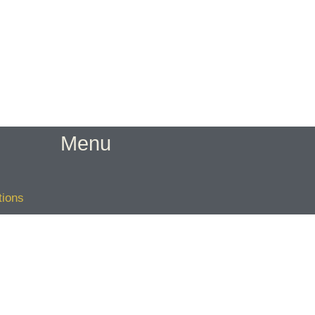
Menu
tions
e
E
hitecture