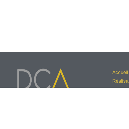
Accueil
Réalisa
Agence
L'équip
Éco-arc
71 Rue Pasteur | 59110 LA MADELEINE
Contact
03 28 32 39 89