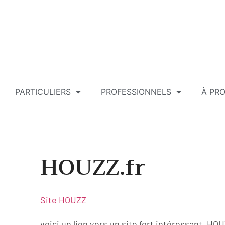
PARTICULIERS
PROFESSIONNELS
À PR
HOUZZ.fr
Site HOUZZ
voici un lien vers un site fort intéressant, H